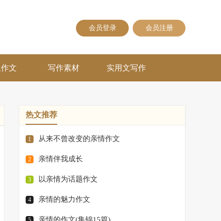
会员登录
会员注册
题作文
写作素材
实用文写作
热文推荐
从来不曾改变的亲情作文
1
亲情伴我成长
2
以亲情为话题作文
3
亲情的魅力作文
4
亲情的作文(集锦15篇)
5