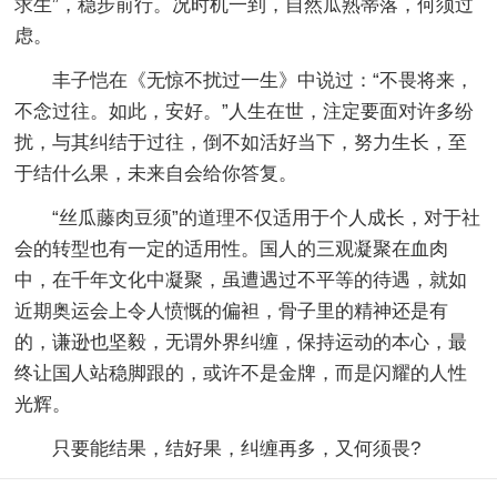
求生”，稳步前行。况时机一到，自然瓜熟蒂落，何须过
虑。
丰子恺在《无惊不扰过一生》中说过：“不畏将来，
不念过往。如此，安好。”人生在世，注定要面对许多纷
扰，与其纠结于过往，倒不如活好当下，努力生长，至
于结什么果，未来自会给你答复。
“丝瓜藤肉豆须”的道理不仅适用于个人成长，对于社
会的转型也有一定的适用性。国人的三观凝聚在血肉
中，在千年文化中凝聚，虽遭遇过不平等的待遇，就如
近期奥运会上令人愤慨的偏袒，骨子里的精神还是有
的，谦逊也坚毅，无谓外界纠缠，保持运动的本心，最
终让国人站稳脚跟的，或许不是金牌，而是闪耀的人性
光辉。
只要能结果，结好果，纠缠再多，又何须畏?