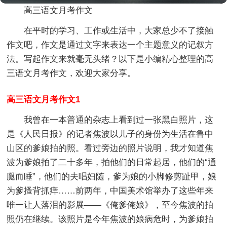
高三语文月考作文
在平时的学习、工作或生活中，大家总少不了接触
作文吧，作文是通过文字来表达一个主题意义的记叙方
法。写起作文来就毫无头绪？以下是小编精心整理的高
三语文月考作文，欢迎大家分享。
高三语文月考作文1
我曾在一本普通的杂志上看到过一张黑白照片，这
是《人民日报》的记者焦波以儿子的身份为生活在鲁中
山区的爹娘拍的照。看过旁边的照片说明，我才知道焦
波为爹娘拍了二十多年，拍他们的日常起居，他们的“通
腿而睡”，他们的夫唱妇随，爹为娘的小脚修剪趾甲，娘
为爹搔背抓痒……前两年，中国美术馆举办了这些年来
唯一让人落泪的影展——《俺爹俺娘》，至今焦波的拍
照仍在继续。该照片是今年焦波的娘病危时，为爹娘拍