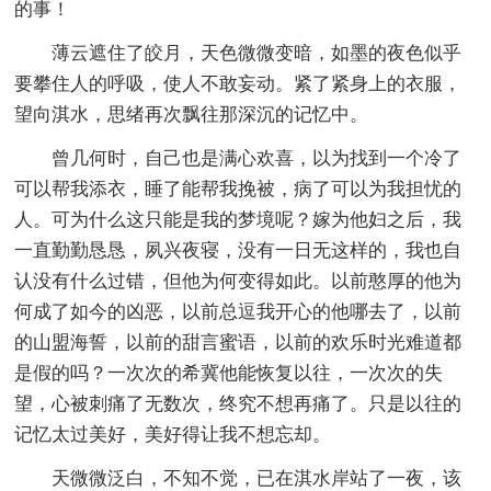
的事！
薄云遮住了皎月，天色微微变暗，如墨的夜色似乎
要攀住人的呼吸，使人不敢妄动。紧了紧身上的衣服，
望向淇水，思绪再次飘往那深沉的记忆中。
曾几何时，自己也是满心欢喜，以为找到一个冷了
可以帮我添衣，睡了能帮我挽被，病了可以为我担忧的
人。可为什么这只能是我的梦境呢？嫁为他妇之后，我
一直勤勤恳恳，夙兴夜寝，没有一日无这样的，我也自
认没有什么过错，但他为何变得如此。以前憨厚的他为
何成了如今的凶恶，以前总逗我开心的他哪去了，以前
的山盟海誓，以前的甜言蜜语，以前的欢乐时光难道都
是假的吗？一次次的希冀他能恢复以往，一次次的失
望，心被刺痛了无数次，终究不想再痛了。只是以往的
记忆太过美好，美好得让我不想忘却。
天微微泛白，不知不觉，已在淇水岸站了一夜，该