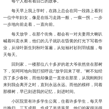
每个人都有着自己的故事。
每天早上我上学时，在路上总会在同一段路上看到
一位中年妇女，像是在练习走路一般，一瘸一拐，一步
一步地向前走着，一直向前。
每天放学，在那个街角，都会有一对夫妻用大喇叭
喊着叫卖水果，他们的儿子就趴在昏黄的灯光下写着作
业，从绿叶新生到秋叶落遍，从短袖衬衫到羽绒服，每
天每天。
回到家，一楼那位八十多岁的老大爷依然坐在那树
下，笑呵呵地向我打招呼说:“放学回来了呀。”树不知经
历了多少春秋，而他却像是一直坐在那里，从我刚刚到
来到我会离开之时，直到永远永远。而他的模样，同着
那棵树，早已刻进我的记忆，刻进时间。
小区院里有许多学生公寓，住着许多学生，每天早
出晚归，三五成群，也成了半道风景。他们的家很远很