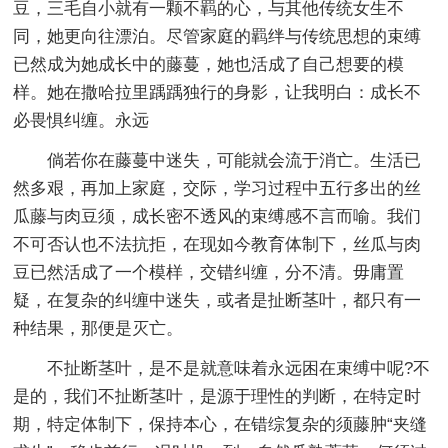
豆，三毛自小就有一颗不羁的心，与其他传统女生不
同，她更向往漂泊。尽管家庭的羁绊与传统思想的束缚
已然成为她成长中的藤蔓，她也活成了自己想要的模
样。她在撒哈拉里踽踽独行的身影，让我明白：成长不
必畏惧纠缠。永远
倘若你在藤蔓中迷失，可能就会流于消亡。生活已
然多艰，再加上家庭，交际，学习过程中五行多出的丝
瓜藤与肉豆须，成长密不透风的束缚感不言而喻。我们
不可否认也不法抗拒，在现如今教育体制下，丝瓜与肉
豆已然活成了一个模样，交错纠缠，分不清。毋庸置
疑，在复杂的纠缠中迷失，或者是扯断茎叶，都只有一
种结果，那便是灭亡。
不扯断茎叶，是不是就意味着永远困在束缚中呢?不
是的，我们不扯断茎叶，是源于理性的判断，在特定时
期，特定体制下，保持本心，在错综复杂的须藤肿“夹缝