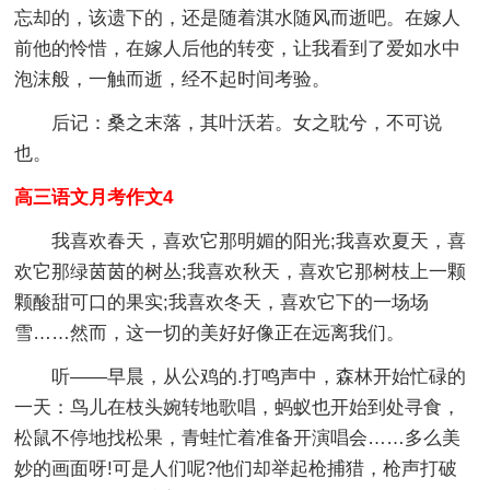
忘却的，该遗下的，还是随着淇水随风而逝吧。在嫁人
前他的怜惜，在嫁人后他的转变，让我看到了爱如水中
泡沫般，一触而逝，经不起时间考验。
后记：桑之末落，其叶沃若。女之耽兮，不可说
也。
高三语文月考作文4
我喜欢春天，喜欢它那明媚的阳光;我喜欢夏天，喜
欢它那绿茵茵的树丛;我喜欢秋天，喜欢它那树枝上一颗
颗酸甜可口的果实;我喜欢冬天，喜欢它下的一场场
雪……然而，这一切的美好好像正在远离我们。
听——早晨，从公鸡的.打鸣声中，森林开始忙碌的
一天：鸟儿在枝头婉转地歌唱，蚂蚁也开始到处寻食，
松鼠不停地找松果，青蛙忙着准备开演唱会……多么美
妙的画面呀!可是人们呢?他们却举起枪捕猎，枪声打破