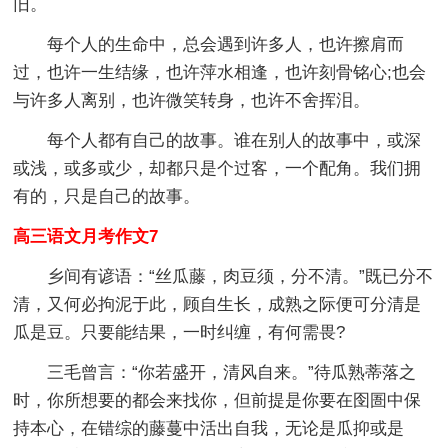
旧。
每个人的生命中，总会遇到许多人，也许擦肩而
过，也许一生结缘，也许萍水相逢，也许刻骨铭心;也会
与许多人离别，也许微笑转身，也许不舍挥泪。
每个人都有自己的故事。谁在别人的故事中，或深
或浅，或多或少，却都只是个过客，一个配角。我们拥
有的，只是自己的故事。
高三语文月考作文7
乡间有谚语：“丝瓜藤，肉豆须，分不清。”既已分不
清，又何必拘泥于此，顾自生长，成熟之际便可分清是
瓜是豆。只要能结果，一时纠缠，有何需畏?
三毛曾言：“你若盛开，清风自来。”待瓜熟蒂落之
时，你所想要的都会来找你，但前提是你要在囹圄中保
持本心，在错综的藤蔓中活出自我，无论是瓜抑或是