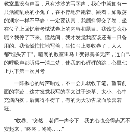
教室里没有声音，只有沙沙的写字声，我心中就如有一
只活蹦乱跳的小兔子，在不停地奔跑着、跳着，如激荡
的湖水一样不平静：一定要认真，我颤抖得交了卷，坐
在位子上回忆着考试试卷上的内容和题目。我该怎么办
呢？我停了下来。猛然间，我才发觉我应该还有一只备
用的。我慌慌忙忙地写着，生怕马上要收卷了，人人
都“埋头苦干”。喧闹的教室里马上变得鸦雀无声，连自己
的呼吸声都听得一清二楚，使我的心砰砰的跳，心里七
上八下第一次月考
一阵揪心的铃声响过，不一会儿就收了笔。望着前
面的字迹，这才发觉我写的字太过于潦草、太小。心中
充满内疚，后悔得不得了，有的为大功告成而欣喜若
狂。
“收卷。”突然，老师一声令下，我的心也变得忐忑不
安起来，“咚咚，咚咚……”