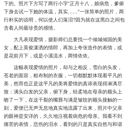
下的。照片下方写了两行小字“正月十八，娘病危，爹俯
下身去试一下她的体温，其实……”一张简单的照片，两
行朴实的说明，何以使人们落泪?因为就在这黑白之间包
含着人间最珍贵的感情。
大凡表现爱情，摄影师们总要找一个倾城倾国的美
女，配上英俊潇洒的情郎，再加上夸张造作的表情，或
是花前月下，或是小溪流水，两情依依。
这幅表现爱情的照片，却与之相反，雪白的头发，
苍老的面容，粗布制的衣服，一切都默默体现着平凡的
美，然而也正是这平凡的美将爱情的真谛表现得淋漓尽
致：满头白发的父亲，俯下身，轻柔地在母亲的额头上
吻了一下，在这干裂的嘴唇与满是皱纹的额头接触的一
刻，爱便已无声无息地真实地流露了出来，照片中父亲
的眼神是安详的，久久地注视着病危的母亲。我看不到
痛苦的表情，悲伤的泪水，看到的只是真实自然与和谐