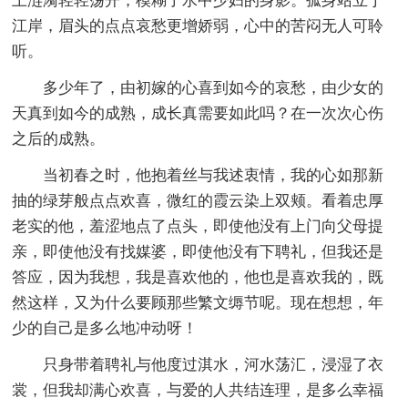
上涟漪轻轻荡开，模糊了水中少妇的身影。孤身站立于
江岸，眉头的点点哀愁更增娇弱，心中的苦闷无人可聆
听。
多少年了，由初嫁的心喜到如今的哀愁，由少女的
天真到如今的成熟，成长真需要如此吗？在一次次心伤
之后的成熟。
当初春之时，他抱着丝与我述衷情，我的心如那新
抽的绿芽般点点欢喜，微红的霞云染上双颊。看着忠厚
老实的他，羞涩地点了点头，即使他没有上门向父母提
亲，即使他没有找媒婆，即使他没有下聘礼，但我还是
答应，因为我想，我是喜欢他的，他也是喜欢我的，既
然这样，又为什么要顾那些繁文缛节呢。现在想想，年
少的自己是多么地冲动呀！
只身带着聘礼与他度过淇水，河水荡汇，浸湿了衣
裳，但我却满心欢喜，与爱的人共结连理，是多么幸福