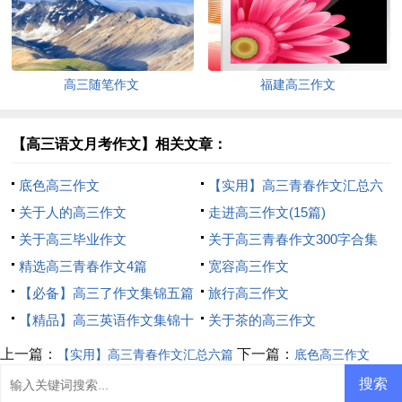
高三随笔作文
福建高三作文
【高三语文月考作文】相关文章：
底色高三作文
【实用】高三青春作文汇总六
关于人的高三作文
篇
走进高三作文(15篇)
关于高三毕业作文
关于高三青春作文300字合集
精选高三青春作文4篇
六篇
宽容高三作文
【必备】高三了作文集锦五篇
旅行高三作文
【精品】高三英语作文集锦十
关于茶的高三作文
篇
上一篇：
下一篇：
【实用】高三青春作文汇总六篇
底色高三作文