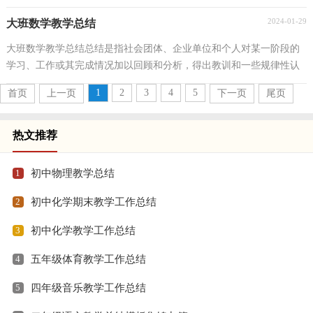
习和工作中的优缺点，让我们一起认真地写一份总...
2024-01-29
大班数学教学总结
大班数学教学总结总结是指社会团体、企业单位和个人对某一阶段的
学习、工作或其完成情况加以回顾和分析，得出教训和一些规律性认
识的一种书面材料，它能够使头脑更加清醒，目标更...
1
2
3
4
5
首页
上一页
下一页
尾页
热文推荐
1
初中物理教学总结
2
初中化学期末教学工作总结
3
初中化学教学工作总结
4
五年级体育教学工作总结
5
四年级音乐教学工作总结